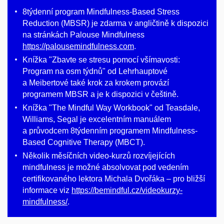
8týdenní program Mindfulness-Based Stress
Reduction (MBSR) je zdarma v angličtině k dispozici
na stránkách Palouse Mindfulness
https://palousemindfulness.com
.
Knížka "Zbavte se stresu pomocí všímavosti:
Program na osm týdnů" od Lehrhauptové
a Meibertové také krok za krokem provází
programem MBSR a je k dispozici v češtině.
Knížka "The Mindful Way Workbook" od Teasdale,
Williams, Segal je excelentním manuálem
a průvodcem 8týdenním programem Mindfulness-
Based Cognitive Therapy (MBCT).
Několik měsíčních video-kurzů rozvíjejících
mindfulness je možné absolvovat pod vedením
certifikovaného lektora Michala Dvořáka – pro bližší
informace viz
https://bemindful.cz/videokurzy-
mindfulness/
.