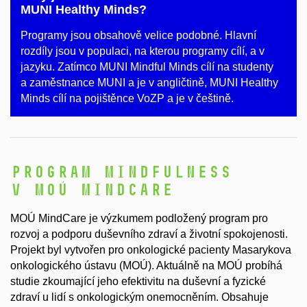
MUNI Healthy Minds?
Programy jsou obsahově velice podobné. Hlavní
rozdíly jsou v populaci, na kterou programy cílí, a v
jazyku. Zatímco MUNI Mindful Minds cílí na studenty
a zaměstnance MUNI a je v angličtině, MUNI Healthy
Minds cílí na pojištěnce VoZP a je v češtině.
Program mindfulness
v MOÚ MindCare
MOÚ MindCare je výzkumem podložený program pro
rozvoj a podporu duševního zdraví a životní spokojenosti.
Projekt byl vytvořen pro onkologické pacienty Masarykova
onkologického ústavu (MOÚ). Aktuálně na MOÚ probíhá
studie zkoumající jeho efektivitu na duševní a fyzické
zdraví u lidí s onkologickým onemocněním. Obsahuje