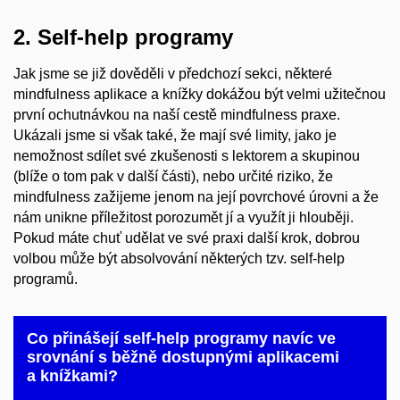
2. Self-help programy
Jak jsme se již dověděli v předchozí sekci, některé
mindfulness aplikace a knížky dokážou být velmi užitečnou
první ochutnávkou na naší cestě mindfulness praxe.
Ukázali jsme si však také, že mají své limity, jako je
nemožnost sdílet své zkušenosti s lektorem a skupinou
(blíže o tom pak v další části), nebo určité riziko, že
mindfulness zažijeme jenom na její povrchové úrovni a že
nám unikne příležitost porozumět jí a využít ji hlouběji.
Pokud máte chuť udělat ve své praxi další krok, dobrou
volbou může být absolvování některých tzv. self-help
programů.
Co přinášejí self-help programy navíc ve
srovnání s běžně dostupnými aplikacemi
a knížkami?