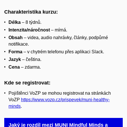
Charakteristika kurzu:
Délka
– 8 týdnů.
Intenzita/náročnost
– mírná.
Obsah
– videa, audio nahrávky, články, podpůrné
notifikace.
Forma
– v chytrém telefonu přes aplikaci Slack.
Jazyk
– čeština.
Cena
– zdarma.
Kde se registrovat:
Pojištěnci VoZP se mohou registrovat na stránkách
VoZP
https://www.vozp.cz/prispevek/muni-healthy-
minds
.
Jaký je rozdíl mezi MUNI Mindful Minds a