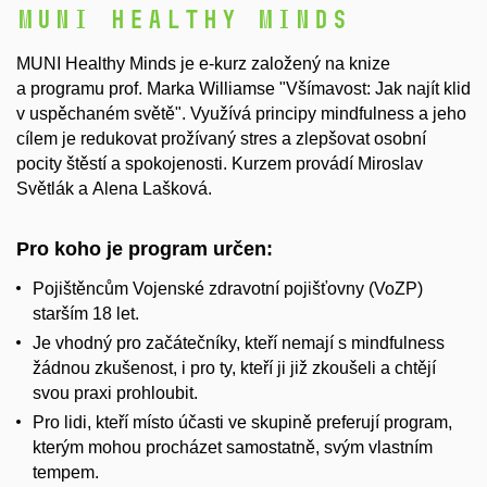
MUNI Healthy Minds
MUNI Healthy Minds je e-kurz založený na knize
a programu prof. Marka Williamse "Všímavost: Jak najít klid
v uspěchaném světě". Využívá principy mindfulness a jeho
cílem je redukovat prožívaný stres a zlepšovat osobní
pocity štěstí a spokojenosti. Kurzem provádí Miroslav
Světlák a Alena Lašková.
Pro koho je program určen:
Pojištěncům Vojenské zdravotní pojišťovny (VoZP)
starším 18 let.
Je vhodný pro začátečníky, kteří nemají s mindfulness
žádnou zkušenost, i pro ty, kteří ji již zkoušeli a chtějí
svou praxi prohloubit.
Pro lidi, kteří místo účasti ve skupině preferují program,
kterým mohou procházet samostatně, svým vlastním
tempem.