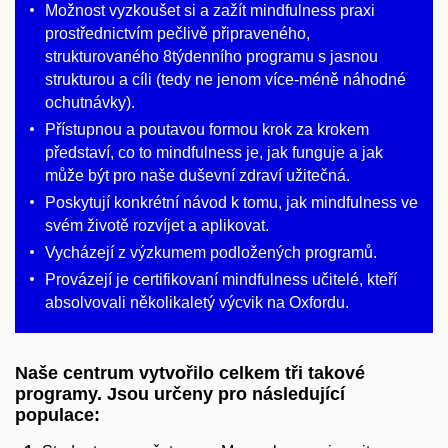
Možnost vyzkoušet si a zažít mindfulness praxi
prostřednictvím pečlivě připraveného,
strukturovaného 8týdenního programu s jasnou
strukturou a cíli (tedy ne jenom více-méně náhodné
ochutnávky).
Přístupnou a poutavou formou krok za krokem
představí, co to mindfulness je, jak funguje a jak
může být pro naše duševní zdraví užitečná.
Poskytují konkrétní návod k tomu, jak mindfulness ve
svém životě rozvíjet a aplikovat.
Vycházejí z výzkumem podložených programů.
Provázejí je certifikovaní mindfulness učitelé, kteří
absolvovali několikaletý výcvik na Oxfordu.
Naše centrum vytvořilo celkem tři takové
programy. Jsou určeny pro následující
populace: