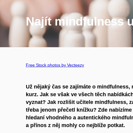
Najít mindfulness u
Free Stock photos by Vecteezy
Už nějaký čas se zajímáte o mindfulness, r
kurz. Jak se však ve všech těch nabídkách
vyznat? Jak rozlišit učitele mindfulness, z
třeba jenom přečetl knížku? Zde nabízíme
hledaní vhodného a autentického mindfuln
a přínos z něj mohly co nejblíže potkat.