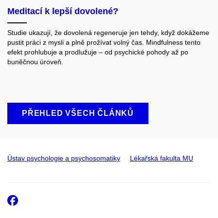
Meditací k lepší dovolené?
Studie ukazují, že dovolená regeneruje jen tehdy, když dokážeme
pustit práci z mysli a plně prožívat volný čas. Mindfulness tento
efekt prohlubuje a prodlužuje – od psychické pohody až po
buněčnou úroveň.
PŘEHLED VŠECH ČLÁNKŮ
Ústav psychologie a psychosomatiky
Lékařská fakulta MU
Facebook