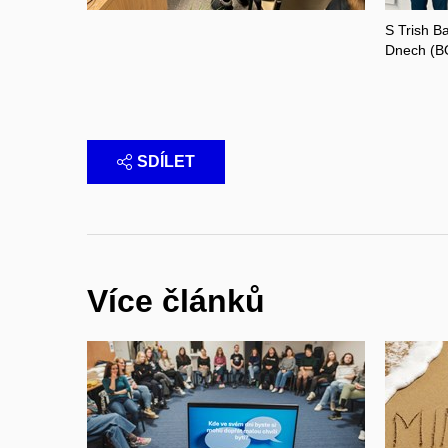
S Trish B
Dnech (BO
SDÍLET
Více článků