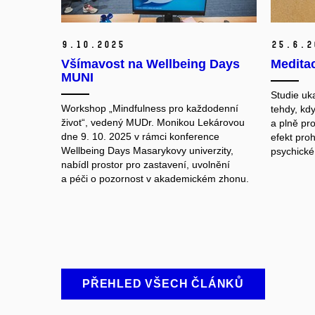
9.
10.
2025
25.
6.
2
Všímavost na Wellbeing Days
Meditac
MUNI
Studie uk
Workshop „Mindfulness pro každodenní
tehdy, kd
život“, vedený MUDr. Monikou Lekárovou
a plně pro
dne 9. 10. 2025 v rámci konference
efekt pro
Wellbeing Days Masarykovy univerzity,
psychické
nabídl prostor pro zastavení, uvolnění
a péči o pozornost v akademickém zhonu.
PŘEHLED VŠECH ČLÁNKŮ