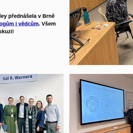
ley přednášela v Brně
ogům i vědcům
. Všem
skuzi!