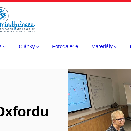
s
Články
Fotogalerie
Materiály
 Oxfordu