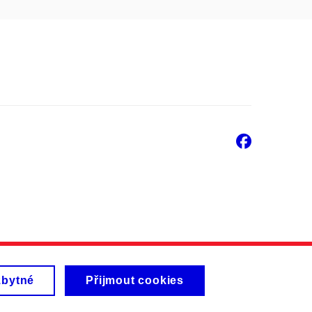
Faceb
zbytné
Přijmout cookies