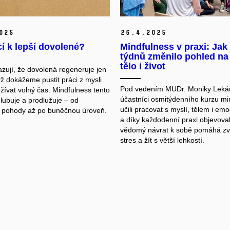
025
26.
4.
2025
í k lepší dovolené?
Mindfulness v praxi: Ja
týdnů změnilo pohled na 
tělo i život
azují, že dovolená regeneruje jen
yž dokážeme pustit práci z mysli
Pod vedením MUDr. Moniky Lekár
žívat volný čas. Mindfulness tento
účastníci osmitýdenního kurzu mi
hlubuje a prodlužuje – od
učili pracovat s myslí, tělem i em
 pohody až po buněčnou úroveň.
a díky každodenní praxi objevovali
vědomý návrat k sobě pomáhá zv
stres a žít s větší lehkostí.