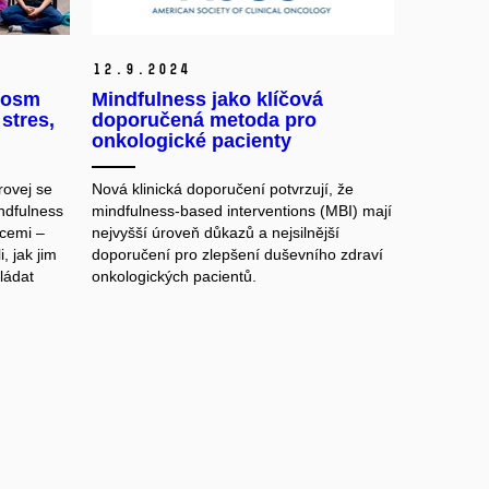
12.
9.
2024
k osm
Mindfulness jako klíčová
stres,
doporučená metoda pro
onkologické pacienty
ovej se
Nová klinická doporučení potvrzují, že
ndfulness
mindfulness-based interventions (MBI) mají
ocemi –
nejvyšší úroveň důkazů a nejsilnější
, jak jim
doporučení pro zlepšení duševního zdraví
ládat
onkologických pacientů.