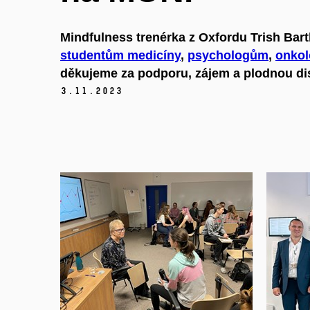
Mindfulness trenérka z Oxfordu Trish Bart
studentům medicíny
,
psychologům
,
onkol
děkujeme za podporu, zájem a plodnou di
3.
11.
2023