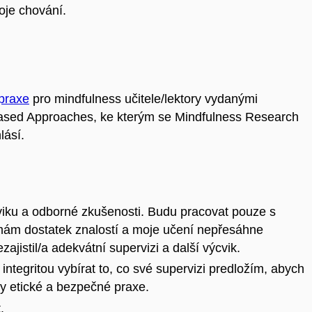
oje chování.
praxe
pro mindfulness učitele/lektory vydanými
-Based Approaches, ke kterým se Mindfulness Research
lásí.
iku a odborné zkušenosti. Budu pracovat pouze s
é mám dostatek znalostí a moje učení nepřesáhne
ajistil/a adekvátní supervizi a další výcvik.
integritou vybírat to, co své supervizi predložím, abych
ipy etické a bezpečné praxe.
.