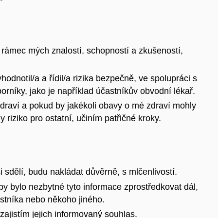
 rámec mých znalostí, schopností a zkušeností,
dnotil/a a řídil/a rizika bezpečně, ve spolupráci s
rníky, jako je například účastníkův obvodní lékař.
draví a pokud by jakékoli obavy o mé zdraví mohly
riziko pro ostatní, učiním patřičné kroky.
 sdělí, budu nakládat důvěrně, s mlčenlivostí.
by bylo nezbytné tyto informace zprostředkovat dál,
stníka nebo někoho jiného.
ajistím jejich informovaný souhlas.