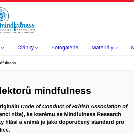
Články
Fotogalerie
Materiály
N
ndfulness
/lektorů mindfulness
riginálu
Code of Conduct of British Association of
renci níže), ke kterému se Mindfulness Research
ty hlásí a vnímá je jako doporučený standard pro
ice.