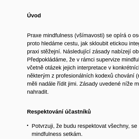
Úvod
Praxe mindfulness (všímavosti) se opírá o oso
proto hledáme cestu, jak skloubit etickou inte
praxi stěžejní. Následující zásady nabízejí o
Předpokládáme, že v rámci supervize mindfulne
včetně otázek jejich interpretace v konkrétníc
některým z profesionálních kodexů chování (n
měli nadále řídit jimi. Zásady uvedené níže ma
nahradit.
Respektování účastníků
Potvrzuji, že budu respektovat všechny, se 
mindfulness setkám.