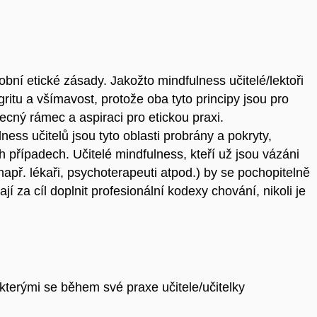
bní etické zásady. Jakožto mindfulness učitelé/lektoři
gritu a všímavost, protože oba tyto principy jsou pro
becný rámec a aspiraci pro etickou praxi.
ss učitelů jsou tyto oblasti probrány a pokryty,
h případech. Učitelé mindfulness, kteří už jsou vázáni
apř. lékaři, psychoterapeuti atpod.) by se pochopitelně
jí za cíl doplnit profesionální kodexy chování, nikoli je
kterými se během své praxe učitele/učitelky