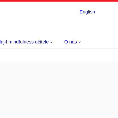
English
ajít mindfulness učitele
O nás